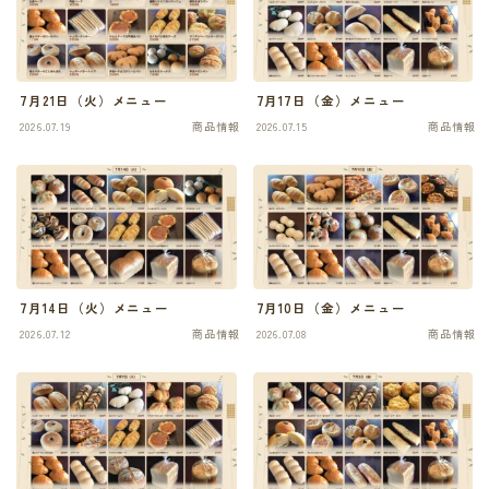
7月21日（火）メニュー
7月17日（金）メニュー
2026.07.19
商品情報
2026.07.15
商品情報
7月14日（火）メニュー
7月10日（金）メニュー
2026.07.12
商品情報
2026.07.08
商品情報