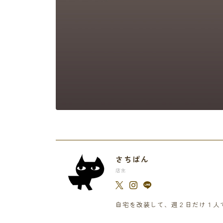
さちぱん
店主
自宅を改装して、週２日だけ１人