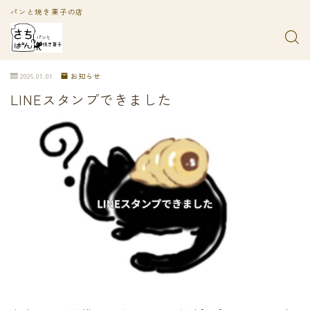
パンと焼き菓子の店
2026.01.01
お知らせ
LINEスタンプできました