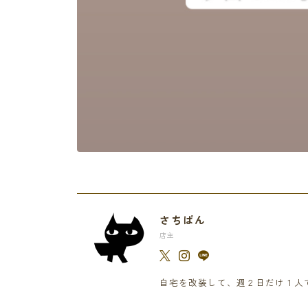
さちぱん
店主
自宅を改装して、週２日だけ１人